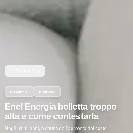
Torna al Blog
DISSERVIZI
RIMBORSI
Enel Energia bolletta troppo
alta e come contestarla
Negli ultimi anni, a causa dell’aumento del costo