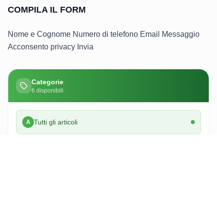
COMPILA IL FORM
Nome e Cognome Numero di telefono Email Messaggio
Acconsento privacy Invia
Categorie
6
disponibili
Tutti gli articoli
A
Conciliazione
C
Contratti
C
Disservizi
D
Prescrizione
P