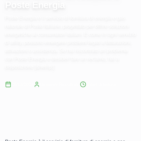
Poste Energia
Poste Energia è il servizio di fornitura di energia e gas
naturale di Poste Italiane, progettato per offrire soluzioni
energetiche ai consumatori italiani. E come in ogni servizio
di utility, possono emergere problemi legati a fatturazioni,
attivazioni o assistenza. Se hai riscontrato un problema
con Poste Energia e desideri fare un reclamo, hai a
disposizione [&hellip;]
26/11/2024
Giovanni Riccobono
3
min di lettura