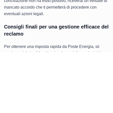
conciliazione non ha esito positivo, riceverai un verbale di
mancato accordo che ti permetterà di procedere con
eventuali azioni legali.
Consigli finali per una gestione efficace del
reclamo
Per ottenere una risposta rapida da Poste Energia, sii
preciso nei dettagli forniti nel reclamo: informazioni chiare
aiutano a risolvere più velocemente. Chiama nei momenti
meno affollati, come nel tardo pomeriggio o nei weekend,
e conserva sempre una copia di ogni documento inviato e
delle conferme di ricezione per monitorare la pratica.
Se hai bisogno di assistenza per il tuo problema con
Poste Energia
, Reclami Gas e Luce può offrirti supporto
professionale in ogni fase, assicurandoti di risolvere
qualsiasi controversia.
Compila il form qui sotto!