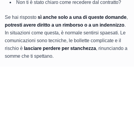
Non ti è stato chiaro come recedere dal contratto?
Se hai risposto
sì anche solo a una di queste domande
,
potresti avere diritto a un rimborso o a un indennizzo
.
In situazioni come questa, è normale sentirsi spaesati. Le
comunicazioni sono tecniche, le bollette complicate e il
rischio è
lasciare perdere per stanchezza
, rinunciando a
somme che ti spettano.
Noi di
Reclami Luce e Gas
ti aiutiamo a:
tutelarti se il rimborso non viene riconosciuto
analizzare la tua bolletta ENI
capire se rientri nei casi di rimborso
predisporre correttamente il reclamo
seguire l’intera pratica fino alla risposta.