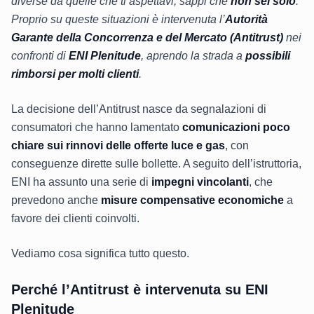
diverse da quelle che ti aspettavi, sappi che
non sei solo
.
Proprio su queste situazioni è intervenuta l’
Autorità
Garante della Concorrenza e del Mercato (Antitrust)
nei
confronti di
ENI Plenitude
, aprendo la strada a
possibili
rimborsi per molti clienti
.
La decisione dell’Antitrust nasce da segnalazioni di
consumatori che hanno lamentato
comunicazioni poco
chiare sui rinnovi delle offerte luce e gas
, con
conseguenze dirette sulle bollette. A seguito dell’istruttoria,
ENI ha assunto una serie di
impegni vincolanti
, che
prevedono anche
misure compensative economiche
a
favore dei clienti coinvolti.
Vediamo cosa significa tutto questo.
Perché l’Antitrust è intervenuta su ENI
Plenitude