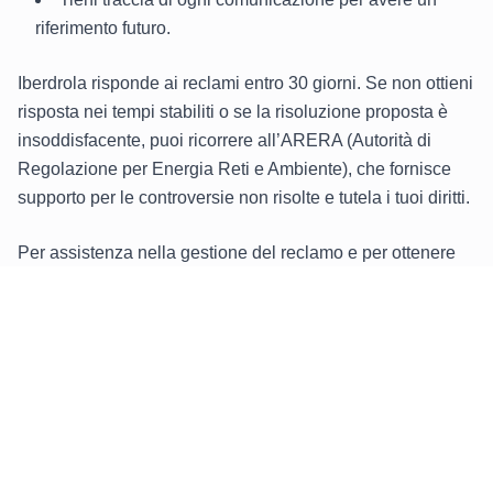
riferimento futuro.
Iberdrola risponde ai reclami entro 30 giorni. Se non ottieni
risposta nei tempi stabiliti o se la risoluzione proposta è
insoddisfacente, puoi ricorrere all’ARERA (Autorità di
Regolazione per Energia Reti e Ambiente), che fornisce
supporto per le controversie non risolte e tutela i tuoi diritti.
Per assistenza nella gestione del reclamo e per ottenere
una soluzione rapida e professionale,
contatta Reclami
Gas e Luce
. Ti aiuteremo a risolvere eventuali problemi in
modo efficace e trasparente.
Categorie
6
disponibili