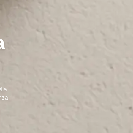
a
lla
enza