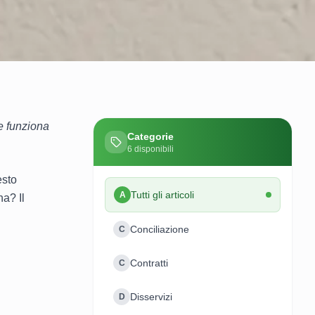
me funziona
Categorie
6
disponibili
esto
Tutti gli articoli
A
a? Il
Conciliazione
C
Contratti
C
Disservizi
D