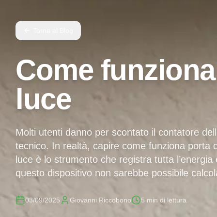
Torna al Blog
Come funziona i
luce
Molti utenti danno per scontato il contatore de
tecnico. In realtà, capire come funziona porta d
luce è lo strumento che registra tutta l’energia
questo dispositivo non sarebbe possibile calcolar
03/09/2025
Giovanni Riccobono
5
min di lettura